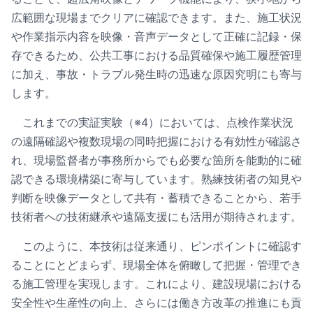
広範囲な現場までクリアに確認できます。また、施工状況
や作業指示内容を映像・音声データとして正確に記録・保
存できるため、公共工事における品質確保や施工履歴管理
に加え、事故・トラブル発生時の迅速な原因究明にも寄与
します。
これまでの実証実験（※4）においては、点検作業状況
の遠隔確認や複数現場の同時把握における有効性が確認さ
れ、現場監督者が事務所からでも必要な箇所を能動的に確
認できる環境構築に寄与しています。熟練技術者の知見や
判断を映像データとして共有・蓄積できることから、若手
技術者への技術継承や遠隔支援にも活用が期待されます。
このように、本技術は従来通り、ピンポイントに確認す
ることにとどまらず、現場全体を俯瞰して把握・管理でき
る施工管理を実現します。これにより、建設現場における
安全性や生産性の向上、さらには働き方改革の推進にも貢