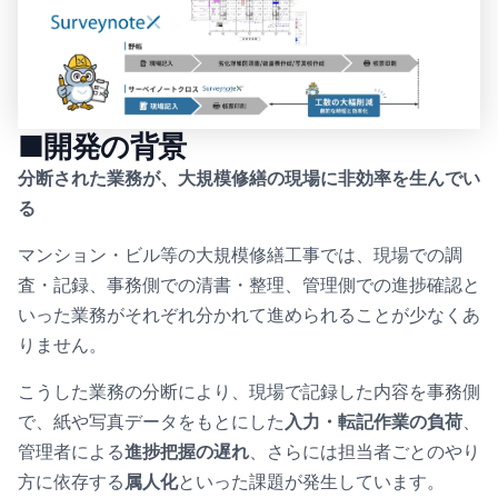
■開発の背景
分断された業務が、大規模修繕の現場に非効率を生んでい
る
マンション・ビル等の大規模修繕工事では、現場での調
査・記録、事務側での清書・整理、管理側での進捗確認と
いった業務がそれぞれ分かれて進められることが少なくあ
りません。
こうした業務の分断により、現場で記録した内容を事務側
で、紙や写真データをもとにした
入力・転記作業の負荷
、
管理者による
進捗把握の遅れ
、さらには担当者ごとのやり
方に依存する
属人化
といった課題が発生しています。