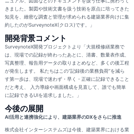
ニュアル、図面などのドキュメントを扱う仕事に携わって
きました。製図や技術文書を扱う技術を原点に培ってきた
知見を、緻密な調査と管理が求められる建築業界向けに集
約したのがSurveynoteX(クロス)です。」
開発背景コメント
SurveynoteX開発プロジェクトより「大規模修繕業務で
は、現場での記録が終わったあとに、清書、数量表作成、
写真整理、報告用データの取りまとめなど、多くの後工程
が発生します。 私たちはこの“記録後の業務負荷”を減ら
す第一歩は、現場で迷わず・早く・正確に記録できること
だと考え、 入力導線や画面構成を見直して、誰でも簡単
に記録できるUIを追求しました。」
今後の展開
AI活用と連携強化により、建築業界のDXをさらに推進
株式会社インターシステムズは今後、建築業界における業