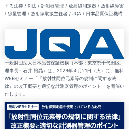
する法律 / RI法 / 計測器管理 / 放射線測定器 / 放射線障害
/ 線量管理 / 放射線取扱主任者 / JQA / 日本品質保証機構
一般財団法人日本品質保証機構（本部：東京都千代田区、
理事長：石井 裕晶）は、2026年４月21日（火）に、無料
WEBセミナー「『放射性同位元素等の規制に関する法
律』の改正概要と適切な計測器管理のポイント」を開催い
たします。