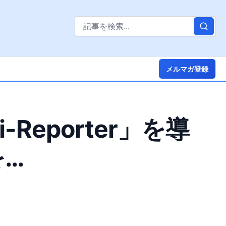
メルマガ登録
eporter」を導
を…