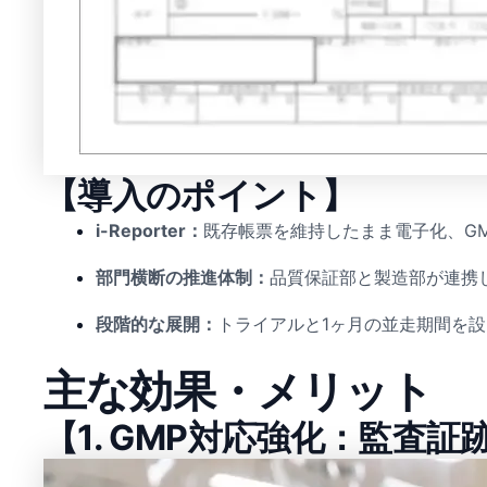
【導入のポイント】
i-Reporter：
既存帳票を維持したまま電子化、GM
部門横断の推進体制：
品質保証部と製造部が連携
段階的な展開：
トライアルと1ヶ月の並走期間を
主な効果・メリット
【1. GMP対応強化：監査