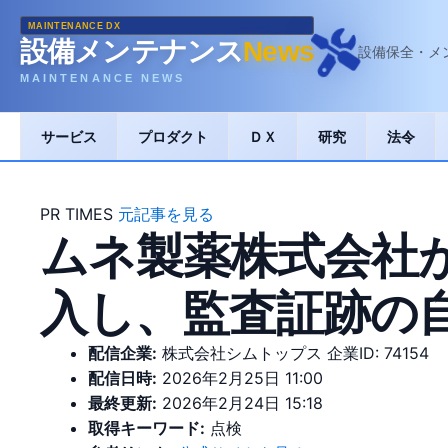
MAINTENANCE DX
設備メンテナンス
News
設備保全・メ
MAINTENANCE NEWS
サービス
プロダクト
ＤＸ
研究
法令
PR TIMES
元記事を見る
ムネ製薬株式会社が現
入し、監査証跡の自
配信企業:
株式会社シムトップス
企業ID: 74154
配信日時:
2026年2月25日 11:00
最終更新:
2026年2月24日 15:18
取得キーワード:
点検